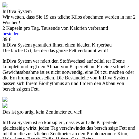
InDiva System
Wir wetten, dass Sie
19 zus tzliche Kilos
abnehmen werden in nur
2
Wochen!
2 Kapseln pro Tag, Tausende von Kalorien verbrannt!
bestellen
39
€
InDiva System
garantiert Ihnen einen idealen K rperbau
Die bliche Di t, bei der das ganze Fett verbrannt wird!
InDiva System
ver ndert den Stoffwechsel auf zellul rer Ebene
komplett und regt den Abbau von K rperfett an. F r eine schnelle
Gewichtsabnahme ist es nicht notwendig, eine Di t zu machen oder
die Ern hrung umzustellen. Die Bestandteile von
InDiva System
passen sich Ihrem Biorhythmus an und f rdern den Abbau von
bersch ssigem Fett.
Das ist gro artig, kein Zentimeter zu viel!
InDiva System
ist so konzipiert, dass es auf alle K rperteile
gleichzeitig wirkt: jeden Tag verschwindet das bersch ssige Fett und
mit ihm die zus tzlichen Zentimeter an den Problemzonen: Kinn,