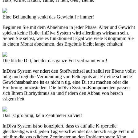
Hals, Arme, Bauch, Taille, H ften, Ges , Beine.
Eine Behandlung senkt das Gewicht f r immer!
Beginnen Sie mit dem Abnehmen in jeder Phase. Alter und Gewicht
spielen keine Rolle,
InDiva System
wird allerdings wirksam sein.
Sehen Sie selbst, wie es funktioniert! Egal wie viele Kilogramm Sie
in einem Monat abnehmen, das Ergebnis bleibt lange erhalten!
Die bliche Di t, bei der das ganze Fett verbrannt wird!
InDiva System
ver ndert den Stoffwechsel auf zellul rer Ebene vollst
ndig und regt die Verbrennung von Fettdepots an. F r eine schnelle
Gewichtsabnahme ist es nicht n tig, eine Di t zu machen oder die
Ern hrung umzustellen. Die
InDiva System-Komponenten
passen
sich Ihrem Biorhythmus an und f rdern den Abbau von bersch
ssigem Fett
Das ist gro artig, kein Zentimeter zu viel!
InDiva System
ist so konzipiert, dass es auf alle K rperteile
gleichzeitig wirkt: jeden Tag verschwindet das bersch ssige Fett und
mit ihm die zus tzlichen Zentimeter an den Problemzonen: Kinn,