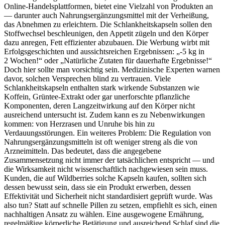
Online‑Handelsplattformen, bietet eine Vielzahl von Produkten an
— darunter auch Nahrungsergänzungsmittel mit der Verheißung,
das Abnehmen zu erleichtern. Die Schlankheitskapseln sollen den
Stoffwechsel beschleunigen, den Appetit zügeln und den Körper
dazu anregen, Fett effizienter abzubauen. Die Werbung wirbt mit
Erfolgsgeschichten und aussichtsreichen Ergebnissen: „-5 kg in
2 Wochen!“ oder „Natürliche Zutaten für dauerhafte Ergebnisse!“
Doch hier sollte man vorsichtig sein. Medizinische Experten warnen
davor, solchen Versprechen blind zu vertrauen. Viele
Schlankheitskapseln enthalten stark wirkende Substanzen wie
Koffein, Grüntee‑Extrakt oder gar unerforschte pflanzliche
Komponenten, deren Langzeitwirkung auf den Körper nicht
ausreichend untersucht ist. Zudem kann es zu Nebenwirkungen
kommen: von Herzrasen und Unruhe bis hin zu
Verdauungsstörungen. Ein weiteres Problem: Die Regulation von
Nahrungsergänzungsmitteln ist oft weniger streng als die von
Arzneimitteln. Das bedeutet, dass die angegebene
Zusammensetzung nicht immer der tatsächlichen entspricht — und
die Wirksamkeit nicht wissenschaftlich nachgewiesen sein muss.
Kunden, die auf Wildberries solche Kapseln kaufen, sollten sich
dessen bewusst sein, dass sie ein Produkt erwerben, dessen
Effektivität und Sicherheit nicht standardisiert geprüft wurde. Was
also tun? Statt auf schnelle Pillen zu setzen, empfiehlt es sich, einen
nachhaltigen Ansatz zu wählen. Eine ausgewogene Ernährung,
regelmäßige körperliche Betätigung und ausreichend Schlaf sind die