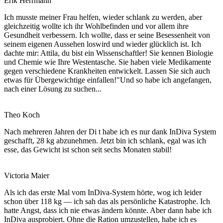
Erik Herrmann
Ich musste meiner Frau helfen, wieder schlank zu werden, aber
gleichzeitig wollte ich ihr Wohlbefinden und vor allem ihre
Gesundheit verbessern. Ich wollte, dass er seine Besessenheit von
seinem eigenen Aussehen loswird und wieder glücklich ist. Ich
dachte mir: Attila, du bist ein Wissenschaftler! Sie kennen Biologie
und Chemie wie Ihre Westentasche. Sie haben viele Medikamente
gegen verschiedene Krankheiten entwickelt. Lassen Sie sich auch
etwas für Übergewichtige einfallen!"Und so habe ich angefangen,
nach einer Lösung zu suchen...
Theo Koch
Nach mehreren Jahren der Di t habe ich es nur dank InDiva System
geschafft, 28 kg abzunehmen. Jetzt bin ich schlank, egal was ich
esse, das Gewicht ist schon seit sechs Monaten stabil!
Victoria Maier
Als ich das erste Mal vom InDiva‑System hörte, wog ich leider
schon über 118 kg — ich sah das als persönliche Katastrophe. Ich
hatte Angst, dass ich nie etwas ändern könnte. Aber dann habe ich
InDiva ausprobiert. Ohne die Ration umzustellen, habe ich es