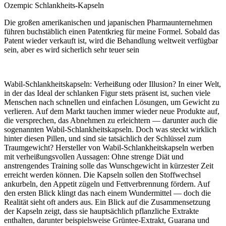
Ozempic Schlankheits-Kapseln
Die großen amerikanischen und japanischen Pharmaunternehmen
führen buchstäblich einen Patentkrieg für meine Formel. Sobald das
Patent wieder verkauft ist, wird die Behandlung weltweit verfügbar
sein, aber es wird sicherlich sehr teuer sein
Wabil-Schlankheitskapseln: Verheißung oder Illusion? In einer Welt,
in der das Ideal der schlanken Figur stets präsent ist, suchen viele
Menschen nach schnellen und einfachen Lösungen, um Gewicht zu
verlieren. Auf dem Markt tauchen immer wieder neue Produkte auf,
die versprechen, das Abnehmen zu erleichtern — darunter auch die
sogenannten Wabil-Schlankheitskapseln. Doch was steckt wirklich
hinter diesen Pillen, und sind sie tatsächlich der Schlüssel zum
Traumgewicht? Hersteller von Wabil-Schlankheitskapseln werben
mit verheißungsvollen Aussagen: Ohne strenge Diät und
anstrengendes Training solle das Wunschgewicht in kürzester Zeit
erreicht werden können. Die Kapseln sollen den Stoffwechsel
ankurbeln, den Appetit zügeln und Fettverbrennung fördern. Auf
den ersten Blick klingt das nach einem Wundermittel — doch die
Realität sieht oft anders aus. Ein Blick auf die Zusammensetzung
der Kapseln zeigt, dass sie hauptsächlich pflanzliche Extrakte
enthalten, darunter beispielsweise Grüntee-Extrakt, Guarana und