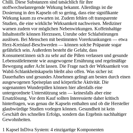
Chilli. Diese Substanzen sind tatsächlich für ihre
stoffwechselanregende Wirkung bekannt. Allerdings ist die
Dosierung in den Kapseln oft so gering, dass eine signifikante
Wirkung kaum zu erwarten ist. Zudem fehlen oft transparente
Studien, die eine wirkliche Wirksamkeit nachweisen. Mediziner
warnen zudem vor möglichen Nebenwirkungen. Koffeinhaltige
Inhaltsstoffe können Herzrasen, Unruhe oder Schlafstörungen
auslösen. Bei Menschen mit bestimmten Vorerkrankungen — etwa
Herz‑Kreislauf‑Beschwerden — können solche Präparate sogar
gefährlich sein. Außerdem besteht die Gefahr, dass
Konsument:innen sich zu sehr auf die Pillen verlassen und gesunde
Lebensstilelemente wie ausgewogene Ernährung und regelmäßige
Bewegung außer Acht lassen. Die Frage nach der Wirksamkeit von
Wabil-Schlankheitskapseln bleibt also offen. Was sicher ist:
Dauerhaftes und gesundes Abnehmen gelingt am besten durch einen
ausgewogenen Speiseplan und körperliche Aktivität. Die
sogenannten Wunderpillen können hier allenfalls eine
untergeordnete Unterstützung sein — keinesfalls aber eine
Ersatzlösung. Vor dem Kauf sollten Interessierte daher kritisch
hinterfragen, was genau die Kapseln enthalten und ob die Hersteller
glaubwürdige Studien vorlegen können. Gesundheit ist kein
Geschäft des schnellen Erfolgs, sondern das Ergebnis nachhaltiger
Gewohnheiten.
1 Kapsel
InDiva System
: 4 einzigartige Komponenten