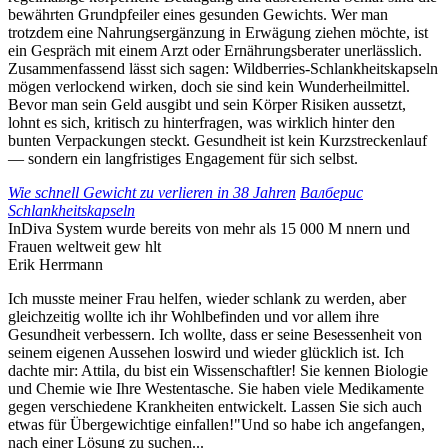
bewährten Grundpfeiler eines gesunden Gewichts. Wer man
trotzdem eine Nahrungsergänzung in Erwägung ziehen möchte, ist
ein Gespräch mit einem Arzt oder Ernährungsberater unerlässlich.
Zusammenfassend lässt sich sagen: Wildberries‑Schlankheitskapseln
mögen verlockend wirken, doch sie sind kein Wunderheilmittel.
Bevor man sein Geld ausgibt und sein Körper Risiken aussetzt,
lohnt es sich, kritisch zu hinterfragen, was wirklich hinter den
bunten Verpackungen steckt. Gesundheit ist kein Kurzstreckenlauf
— sondern ein langfristiges Engagement für sich selbst.
Wie schnell Gewicht zu verlieren in 38 Jahren
Валберис
Schlankheitskapseln
InDiva System
wurde bereits von mehr als
15 000
M nnern und
Frauen weltweit gew hlt
Erik Herrmann
Ich musste meiner Frau helfen, wieder schlank zu werden, aber
gleichzeitig wollte ich ihr Wohlbefinden und vor allem ihre
Gesundheit verbessern. Ich wollte, dass er seine Besessenheit von
seinem eigenen Aussehen loswird und wieder glücklich ist. Ich
dachte mir: Attila, du bist ein Wissenschaftler! Sie kennen Biologie
und Chemie wie Ihre Westentasche. Sie haben viele Medikamente
gegen verschiedene Krankheiten entwickelt. Lassen Sie sich auch
etwas für Übergewichtige einfallen!"Und so habe ich angefangen,
nach einer Lösung zu suchen...